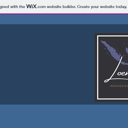
igned with the
.com
website builder. Create your website today.