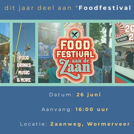
dit jaar deel aan "
Foodfestival
Datum
:
26 juni
Aanvang
:
16:00 uur
Locatie
:
Zaanweg, Wormerveer